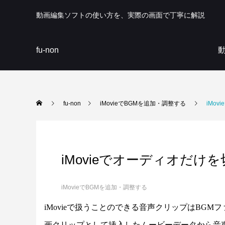
動画編集ソフトの使い方を、実際の画面で丁寧に解説
fu-non
fu-non
iMovieでBGMを追加・調整する
iMo
iMovieでオーディオだ
iMovieでBGMを追加・調整する
iMovieで扱うことのできる音声クリップはBG
画クリップとして挿入したムービーデータから音声だ