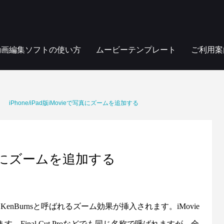
動画編集ソフトの使い方
ムービーテンプレート
ご利用案
iPhone/iPad版iMovieで写真にズームを追加する
eで写真にズームを追加する
的にKenBurnsと呼ばれるズーム効果が挿入されます。iMovie
。Final Cut Proなどでも同じ名称で呼ばれますが、全