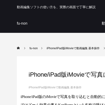
動画編集ソフトの使い方を、実際の画面で丁寧に解説
fu-non
fu-non
iPhone/iPad版iMovieで動画編集 基本操作
iPhone/iPad版iMovi
iPhone/iPad版iMovieで動画編集 基本操作
iPhone/iPad版のiMovieで写真を取り込むと自動
ではズーム効果の事をKenBurnsという名称で呼びます